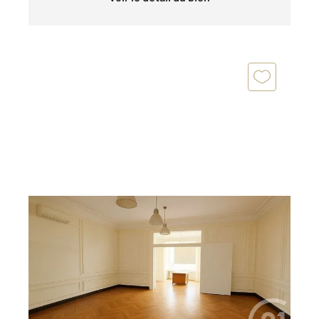
MENTON 06
2
55,67 m
, 1 pièce
Ref : 629
Appartement Local à vendre
250 000 €