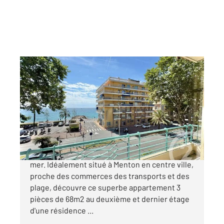
MENTON 06
2
68,17 m
, 3 pièces
Ref : 733
Appartement F3 à vendre
525 000 €
Rare Appartement 3p de 68 m2 - Menton - vue
mer. Idéalement situé à Menton en centre ville,
proche des commerces des transports et des
plage, découvre ce superbe appartement 3
pièces de 68m2 au deuxième et dernier étage
d'une résidence ...