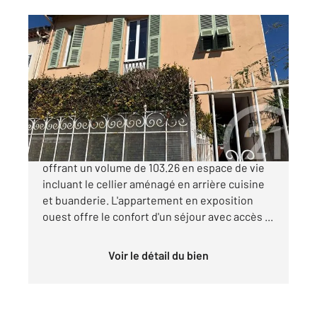
MENTON 06
2
60,03 m
, 3 pièces
Ref : 482
Appartement F2 Bis à vendre
315 000 €
A saisir !! Opportunité bas de maison de ville
offrant un volume de 103.26 en espace de vie
incluant le cellier aménagé en arrière cuisine
et buanderie. L'appartement en exposition
ouest offre le confort d'un séjour avec accès ...
Voir le détail du bien