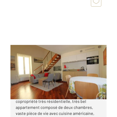
MENTON 06
2
55,84 m
, 3 pièces
Ref : 574
Appartement Duplex à vendre
385 000 €
A qAu coeur de la ville dans une très jolie
copropriété très résidentielle, très bel
appartement composé de deux chambres,
vaste pièce de vie avec cuisine américaine,