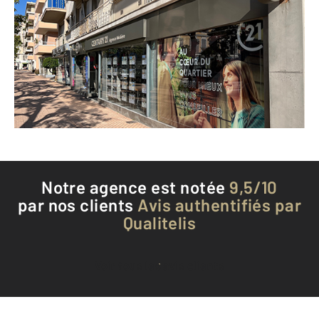
14 avenue Carnot
MENTON - 06500
Envoyer un message
Téléphoner à l'agence
Notre agence est notée
9,5/10
par nos clients
Avis authentifiés par
Qualitelis
Voir tous les avis clients