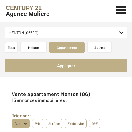
CENTURY 21
Agence Molière
MENTON (06500)
Tous
Maison
Appartement
Autres
Appliquer
Vente appartement Menton (06)
15 annonces immobilières :
Trier par :
Date
Prix
Surface
Exclusivité
DPE