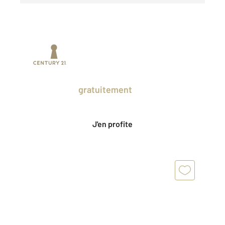
Prenez un temps d'avance sur le marché
en profitant
gratuitement
des Ventes
Privées CENTURY 21.
J'en profite