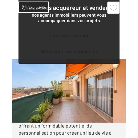
Vous êtes acquéreur et vendeur,
Exclusivité
nos agents immobiliers peuvent vous
accompagner dans vos projets
Contacter l'agence
Demander une estimation
MENTON 06
2
75 m
, 3 pièces
Ref : 713
Appartement F3 à vendre
550 000 €
Exclusivité century 21 Menton, Un bien rare
offrant un formidable potentiel de
personnalisation pour créer un lieu de vie à