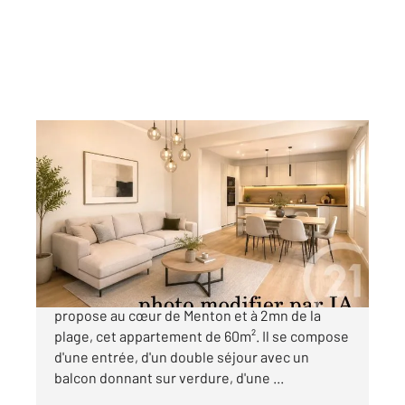
MENTON 06
2
59,52 m
, 3 pièces
Ref : 671
Appartement T3 à vendre
250 000 €
Votre agence CENTURY 21 à Menton vous
propose au cœur de Menton et à 2mn de la
plage, cet appartement de 60m². Il se compose
d'une entrée, d'un double séjour avec un
balcon donnant sur verdure, d'une ...