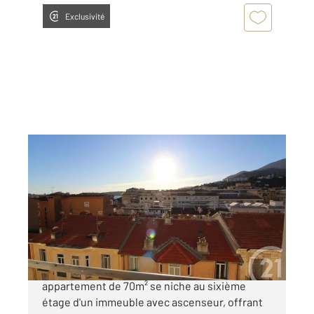
Exclusivité
MENTON 06
2
69,85 m
, 3 pièces
Ref : 658
Appartement à vendre
309 000 €
Au cœur du carré d'or de Menton, ce charmant
appartement de 70m² se niche au sixième
étage d'un immeuble avec ascenseur, offrant