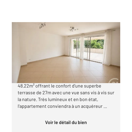
MENTON 06
2
48,22 m
, 2 pièces
Ref : 690
Appartement F2 à vendre
269 000 €
Frontière Roquebrune cap martin Vaste 2p de
48.22m² offrant le confort d'une superbe
terrasse de 27m avec une vue sans vis à vis sur
la nature. Très lumineux et en bon état,
l'appartement conviendra à un acquéreur ...
Voir le détail du bien