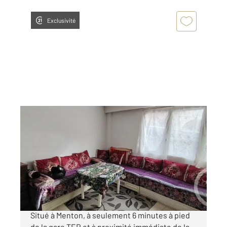
Exclusivité
MENTON 06
2
29,89 m
, 1 pièce
Ref : 684
Appartement F1 à vendre
128 000 €
Charmant studio idéal investissement Menton
Situé à Menton, à seulement 6 minutes à pied
de la gare TER et à proximité immédiate de la