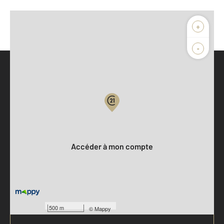
+
-
Parlons de vous, parlons biens
Votre compte :
Accéder à mon compte
500 m
©
Mappy