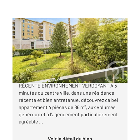
MENTON 06
2
86,35 m
, 4 pièces
Ref : 655
Appartement F4 à vendre
399 000 €
4 PIÈCES 86 m² TERRASSE RÉSIDENCE
RÉCENTE ENVIRONNEMENT VERDOYANT A 5
minutes du centre ville, dans une résidence
récente et bien entretenue, découvrez ce bel
appartement 4 pièces de 86 m², aux volumes
généreux et à l'agencement particulièrement
agréable ...
Voir le détail du bien