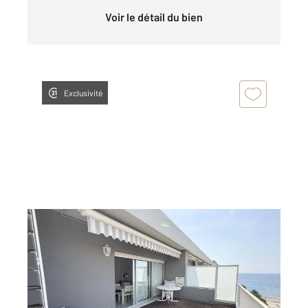
Voir le détail du bien
Exclusivité
MENTON 06
2
70,81 m
, 3 pièces
Ref : 721
Appartement F3 à vendre
599 000 €